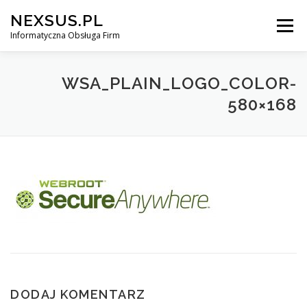
Przejdź
NEXSUS.PL
do
Menu
treści
Informatyczna Obsługa Firm
START
AI
POBIERANIE
OBSŁUGA IT
WSA_PLAIN_LOGO_COLOR-
580×168
WEBROOT
COMODO
BITDEFENDER
CERTYFIKATY
KONTAKT
CIEKAWOSTKI
DODAJ KOMENTARZ