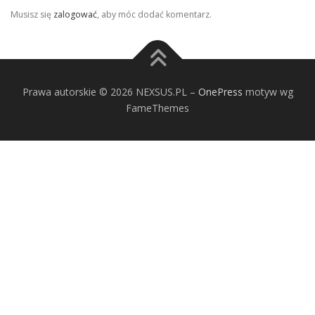
Musisz się
zalogować
, aby móc dodać komentarz.
Prawa autorskie © 2026 NEXSUS.PL
–
OnePress
motyw wg
FameThemes