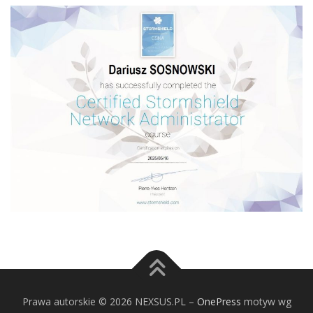
Prawa autorskie © 2026 NEXSUS.PL
–
OnePress
motyw wg